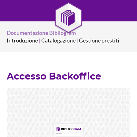
Documentazione Bibliogram
Introduzione
|
Catalogazione
|
Gestione prestiti
Accesso Backoffice