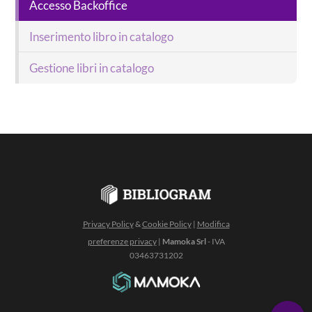
Accesso Backoffice
Inserimento libro in catalogo
Gestione libri in catalogo
Privacy Policy
&
Cookie Policy
|
Modifica
preferenze privacy
|
Mamoka Srl
- IVA
03463731202