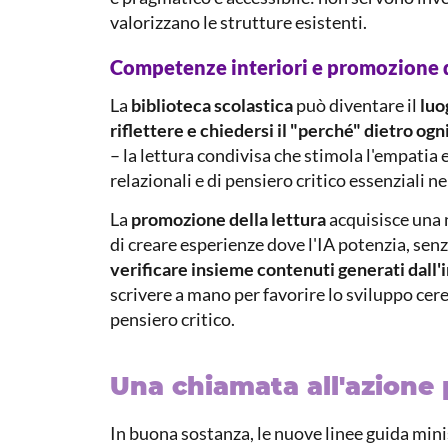
valorizzano le strutture esistenti.
Competenze interiori e promozione d
La
biblioteca scolastica
può diventare il
luo
riflettere e chiedersi il "perché" dietro ogn
– la lettura condivisa che stimola l'empatia 
relazionali e di pensiero critico essenziali nel
La
promozione della lettura
acquisisce una n
di creare esperienze dove l'IA potenzia, senz
verificare insieme contenuti generati dall'i
scrivere a mano per favorire lo sviluppo cer
pensiero critico.
Una chiamata all'azione p
In buona sostanza, le nuove linee guida min