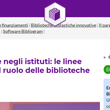
e finanziamenti
|
Biblioteche scolastiche innovative
|
Il par
a
|
Software Bibliogram
|
 negli istituti: le linee
 ruolo delle biblioteche
E
B
Un
co