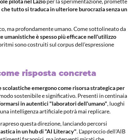
ole pilota nel Lazio
per la sperimentazione, promette
è che tutto si traduca in ulteriore burocrazia senza un
gico, ma profondamente umano. Come sottolineato da
 umanistiche è spesso più efficace nell'utilizzo
goritmi sono costruiti sul corpus dell'espressione
 come risposta concreta
e scolastiche emergono come risorsa strategica per
 modo sostenibile e significativo. Presenti in centinaia
formarsi in autentici "laboratori dell'umano"
, luoghi
a intelligenza artificiale potrà mai replicare.
trapreso questa direzione, lanciando percorsi
astica in un hub di "AI Literacy"
. L'approccio dell'AIB
stimenti faraonici, ma interventi mirati che