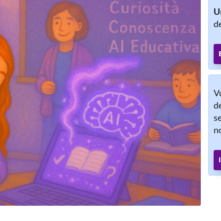
Un
de
V
de
se
n