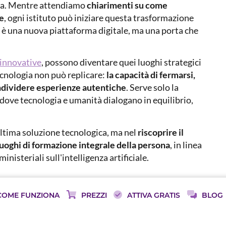
ata. Mentre attendiamo
chiarimenti su come
le
, ogni istituto può iniziare questa trasformazione
n è una nuova piattaforma digitale, ma una porta che
 innovative
, possono diventare quei luoghi strategici
cnologia non può replicare:
la capacità di fermarsi,
condividere esperienze autentiche
. Serve solo la
 dove tecnologia e umanità dialogano in equilibrio,
ultima soluzione tecnologica, ma nel
riscoprire il
uoghi di formazione integrale della persona
, in linea
inisteriali sull'intelligenza artificiale.
TICA COME ARGINE A CHATGPT
COME FUNZIONA
PREZZI
ATTIVA GRATIS
BLOG