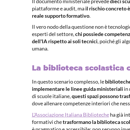
Il documento ministeriale prevede
dieci scu
piattaforme e audit, ma
il rischio concreto 
reale supporto formativo
.
Il vero nodo della questione non è tecnolo
esperti del settore,
chi possiede competenze
dell'IA rispetto ai soli tecnici
, poiché gli al
umana.
La biblioteca scolastica
In questo scenario complesso, le
bibliotech
implementare le linee guida ministeriali
in
di scuole italiane,
questi spazi possono tras
dove allenare competenze interiori che nessun
L'Associazione Italiana Biblioteche
ha già in
formativi che
trasformano la biblioteca scol
è pragmatico e accessibile: non servono inve