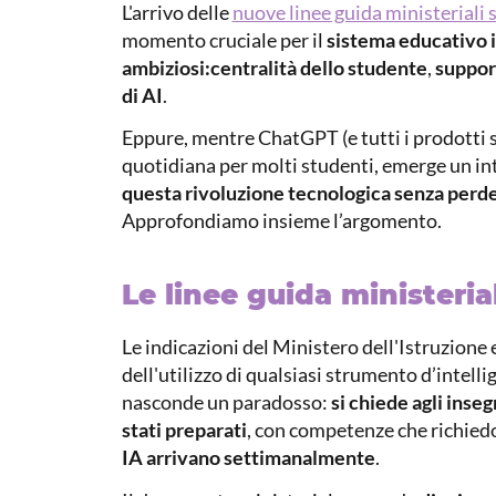
L'arrivo delle
nuove linee guida ministeriali su
momento cruciale per il
sistema educativo i
ambiziosi:
centralità dello studente
,
support
di AI
.
Eppure, mentre ChatGPT (e tutti i prodotti s
quotidiana per molti studenti, emerge un i
questa rivoluzione tecnologica senza perd
Approfondiamo insieme l’argomento.
Le linee guida ministerial
Le indicazioni del Ministero dell'Istruzione
dell'utilizzo di qualsiasi strumento d’intelli
nasconde un paradosso:
si chiede agli inse
stati preparati
, con competenze che richied
IA arrivano settimanalmente
.