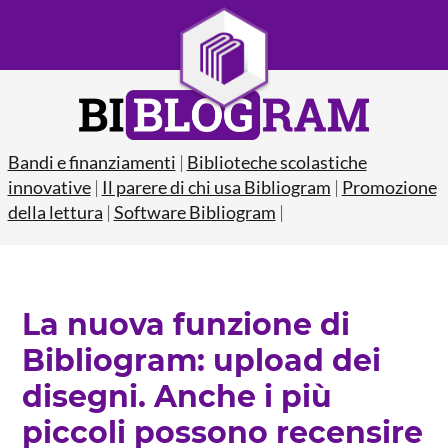
Bandi e finanziamenti
|
Biblioteche scolastiche
innovative
|
Il parere di chi usa Bibliogram
|
Promozione
della lettura
|
Software Bibliogram
|
La nuova funzione di
Bibliogram: upload dei
disegni. Anche i più
piccoli possono recensire