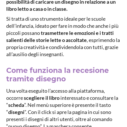
possibilità di caricare un disegno in relazione a un
libro letto a casa o in classe.
Si tratta di uno strumento ideale per le scuole
dell’infanzia, ideato per fare in modo che anche i più
piccoli possano
trasmettere le emozioni e i tratti
salienti delle storie lette o ascoltate
, esprimendo la
propria creatività e condividendola con tutti, grazie
all’ausilio degli insegnanti.
Come funziona la recesione
tramite disegno
Una volta eseguito l’accesso alla piattaforma,
occorre
scegliere il libro
interessato e consultare la
“
scheda
”. Nel menù superiore è presente il tasto
“
disegni
”. Con il click si apre la pagina in cui sono
presenti i disegni di altri utenti, oltre al comando
“nuovo disegno”. La maschera consente