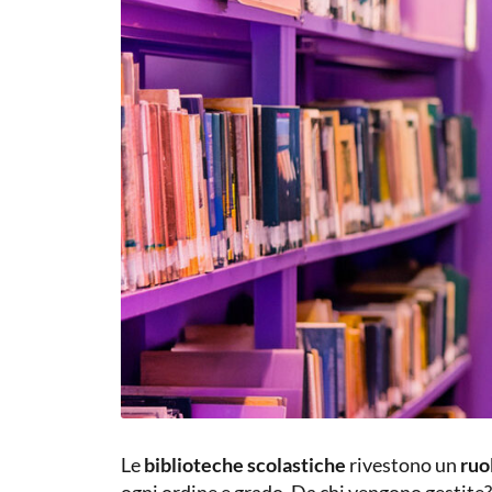
Le
biblioteche scolastiche
rivestono un
ruo
ogni ordine e grado. Da chi vengono gestite?