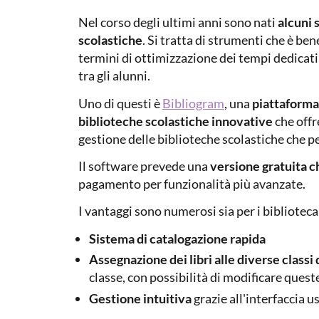
Nel corso degli ultimi anni sono nati
alcuni 
scolastiche
. Si tratta di strumenti che è be
termini di ottimizzazione dei tempi dedicati
tra gli alunni.
Uno di questi è
Bibliogram
, una
piattaforma
biblioteche scolastiche innovative
che offr
gestione delle biblioteche scolastiche che pe
Il software prevede una
versione gratuita c
pagamento per funzionalità più avanzate.
I vantaggi sono numerosi sia per i bibliotecar
Sistema di catalogazione rapida
Assegnazione dei libri alle diverse classi d
classe, con possibilità di modificare ques
Gestione intuitiva
grazie all'interfaccia u