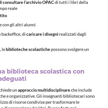
di consultare l’archivio OPAC
di tutti i libri della
empo reale
tito
 con gli altri alunni
e backoffice, di
caricare i disegni
realizzati dagli
 le
biblioteche scolastiche
possono svolgere un
a biblioteca scolastica con
adeguati
chiede un
approccio multidisciplinare
che include
he e organizzative. Gli insegnanti bibliotecari sono
izzo di risorse condivise per trasformare le