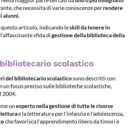
ante, che necessita di varie conoscenze per
rendere
li alunni
.
questo articolo, indicando le
skill da tenere in
l’affascinante sfida di
gestione della biblioteca della
 bibliotecario scolastico
i del bibliotecario scolastico
sono descritti con
 un focus preciso sulle biblioteche scolastiche,
l 2004.
come un
esperto nella gestione di tutte le risorse
lettura
e la letteratura per l'infanzia e l'adolescenza,
te
che favorisca l'apprendimento libero da timori e