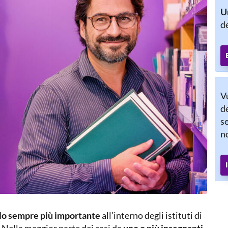
Un
de
V
de
se
n
lo sempre più importante
all’interno degli istituti di
 Nella maggior parte dei casi da
uno o più insegnanti