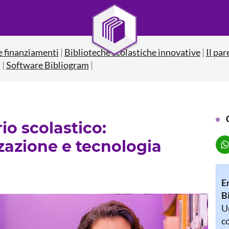
e finanziamenti
|
Biblioteche scolastiche innovative
|
Il par
a
|
Software Bibliogram
|
rio scolastico:
azione e tecnologia
E
B
Un
co