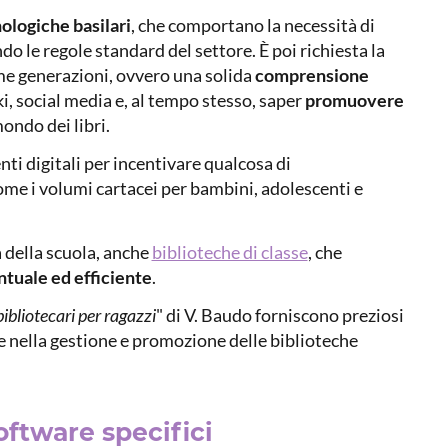
logiche basilari
, che comportano la necessità di
do le regole standard del settore. È poi richiesta la
ime generazioni, ovvero una solida
comprensione
ki, social media e, al tempo stesso, saper
promuovere
ondo dei libri.
enti digitali per incentivare qualcosa di
me i volumi cartacei per bambini, adolescenti e
la della scuola, anche
biblioteche di classe
, che
ntuale ed efficiente
.
ibliotecari per ragazzi
" di V. Baudo forniscono preziosi
e nella gestione e promozione delle biblioteche
oftware specifici