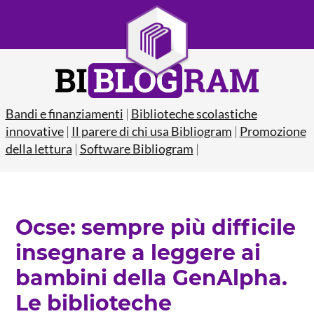
Bandi e finanziamenti
|
Biblioteche scolastiche
innovative
|
Il parere di chi usa Bibliogram
|
Promozione
della lettura
|
Software Bibliogram
|
​​Ocse: sempre più difficile
insegnare a leggere ai
bambini della GenAlpha.
Le biblioteche