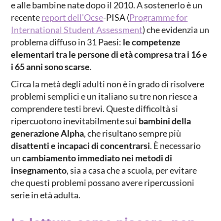
e alle bambine nate dopo il 2010. A sostenerlo è un
recente
report dell’Ocse
-PISA
(
Programme for
International Student Assessment
) che evidenzia un
problema diffuso in 31 Paesi:
le competenze
elementari tra le persone di età compresa tra i 16 e
i 65 anni sono scarse
.
Circa la metà degli adulti non è in grado di risolvere
problemi semplici e un italiano su tre non riesce a
comprendere testi brevi. Queste difficoltà si
ripercuotono inevitabilmente sui
bambini della
generazione Alpha
, che risultano sempre più
disattenti e incapaci di concentrarsi
. È necessario
un
cambiamento immediato nei metodi di
insegnamento
, sia a casa che a scuola, per evitare
che questi problemi possano avere ripercussioni
serie in età adulta.