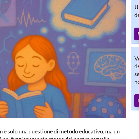
Un
de
V
de
se
n
 è solo una questione di metodo educativo, ma un
i nel funzionamento stesso del nostro cervello.