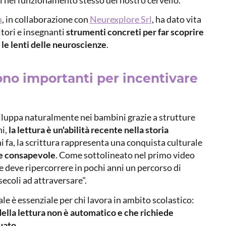
m
, in collaborazione con
Neurexplore Srl
, ha dato vita
itori e insegnanti
strumenti concreti per far scoprire
o le lenti delle neuroscienze
.
no importanti per incentivare
sviluppa naturalmente nei bambini grazie a strutture
ni,
la lettura è un'abilità recente nella storia
fa, la scrittura rappresenta una conquista culturale
 e consapevole
. Come sottolineato nel primo video
e deve ripercorrere in pochi anni un percorso di
coli ad attraversare".
è essenziale per chi lavora in ambito scolastico:
ella lettura non è automatico e che richiede
uato
.