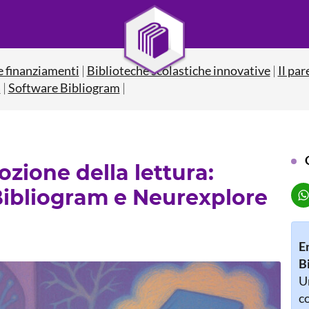
e finanziamenti
|
Biblioteche scolastiche innovative
|
Il par
a
|
Software Bibliogram
|
zione della lettura:
 Bibliogram e Neurexplore
E
B
Un
co