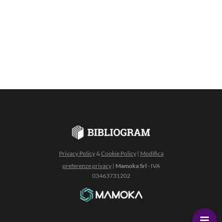
Privacy Policy
&
Cookie Policy
|
Modifica
preferenze privacy
|
Mamoka Srl
- IVA
03463731202