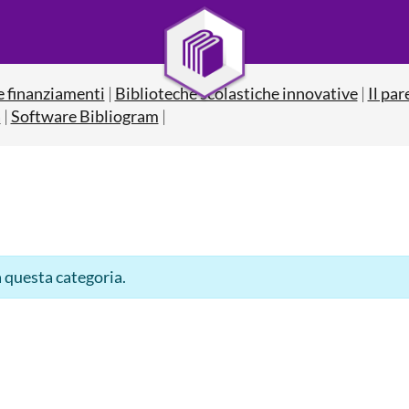
e finanziamenti
|
Biblioteche scolastiche innovative
|
Il par
a
|
Software Bibliogram
|
 questa categoria.