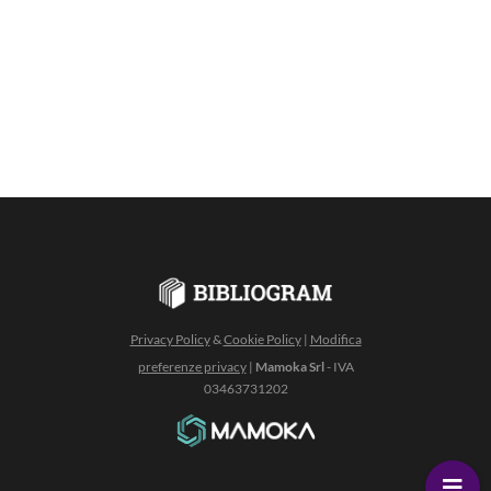
Privacy Policy
&
Cookie Policy
|
Modifica
preferenze privacy
|
Mamoka Srl
- IVA
03463731202