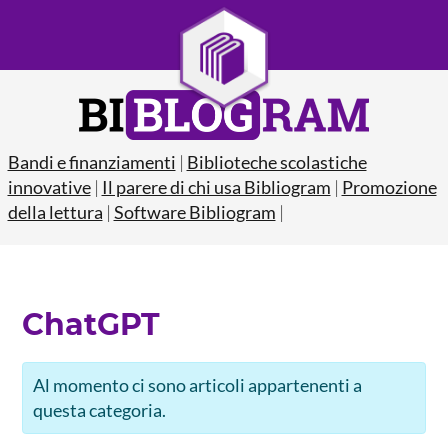
Bandi e finanziamenti
|
Biblioteche scolastiche
innovative
|
Il parere di chi usa Bibliogram
|
Promozione
della lettura
|
Software Bibliogram
|
ChatGPT
Al momento ci sono articoli appartenenti a
questa categoria.