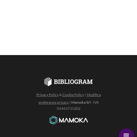
Privacy Policy
&
Cookie Policy
|
Modifica
preferenze privacy
|
Mamoka Srl
- IVA
03463731202