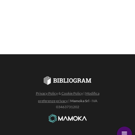
Privacy Policy
&
Cookie Policy
|
Modifica
preferenze privacy
|
Mamoka Srl
- IVA
03463731202