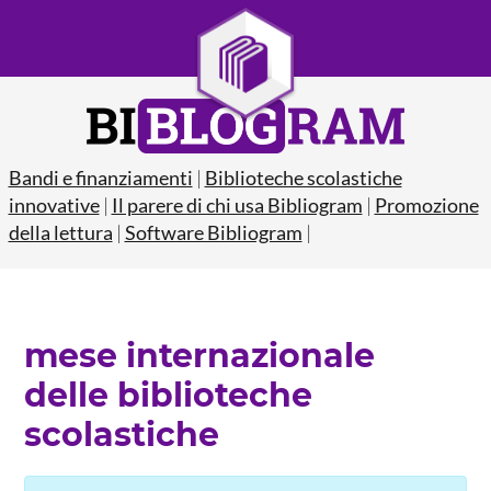
Bandi e finanziamenti
|
Biblioteche scolastiche
innovative
|
Il parere di chi usa Bibliogram
|
Promozione
della lettura
|
Software Bibliogram
|
mese internazionale
delle biblioteche
scolastiche