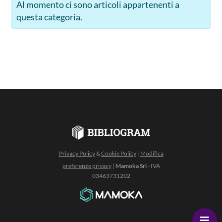
Al momento ci sono articoli appartenenti a
questa categoria.
Privacy Policy
&
Cookie Policy
|
Modifica
preferenze privacy
|
Mamoka Srl
- IVA
03463731202