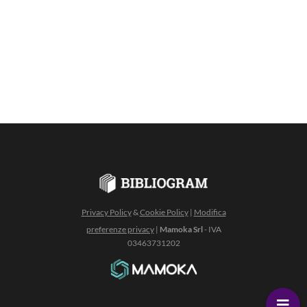
Privacy Policy
&
Cookie Policy
|
Modifica
preferenze privacy
|
Mamoka Srl
- IVA
03463731202