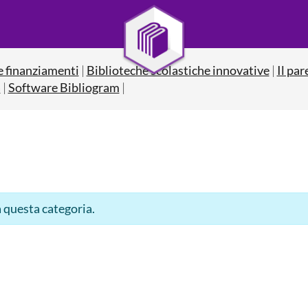
e finanziamenti
|
Biblioteche scolastiche innovative
|
Il par
a
|
Software Bibliogram
|
 questa categoria.